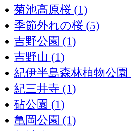
菊池高原桜 (1)
季節外れの桜 (5)
吉野公園 (1)
吉野山 (1)
紀伊半島森林植物公園 (
紀三井寺 (1)
砧公園 (1)
亀岡公園 (1)