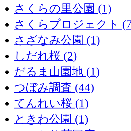
さくらの里公園 (1)
さくらプロジェクト (7
さざなみ公園 (1)
しだれ桜 (2)
だるま山園地 (1)
つぼみ調査 (44)
てんれい桜 (1)
ときわ公園 (1)