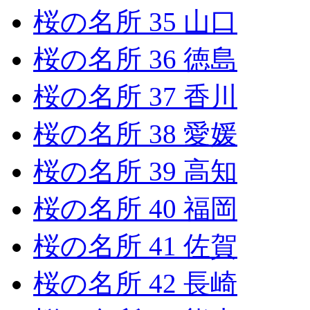
桜の名所 35 山口
桜の名所 36 徳島
桜の名所 37 香川
桜の名所 38 愛媛
桜の名所 39 高知
桜の名所 40 福岡
桜の名所 41 佐賀
桜の名所 42 長崎