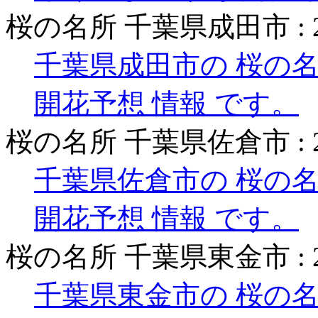
桜の名所 千葉県成田市 :
千葉県成田市の 桜の名
開花予想 情報 です。
桜の名所 千葉県佐倉市 :
千葉県佐倉市の 桜の名
開花予想 情報 です。
桜の名所 千葉県東金市 :
千葉県東金市の 桜の名