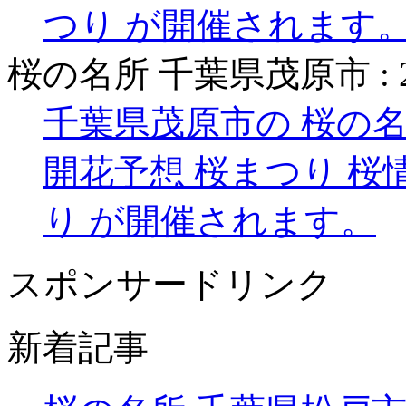
つり が開催されます
桜の名所 千葉県茂原市 :
千葉県茂原市の 桜の名
開花予想 桜まつり 桜
り が開催されます。
スポンサードリンク
新着記事