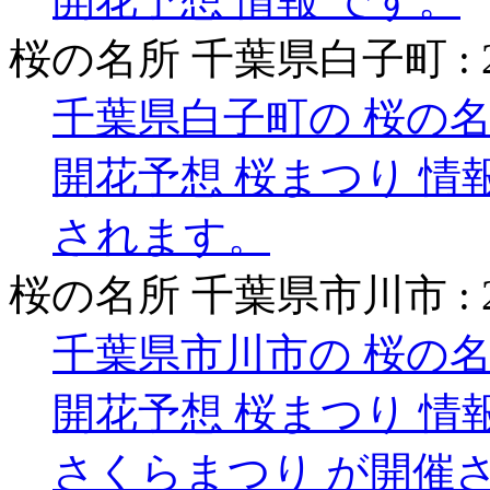
桜の名所 千葉県白子町 :
千葉県白子町の 桜の名
開花予想 桜まつり 情
されます。
桜の名所 千葉県市川市 :
千葉県市川市の 桜の名
開花予想 桜まつり 情
さくらまつり が開催