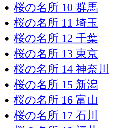
桜の名所 10 群馬
桜の名所 11 埼玉
桜の名所 12 千葉
桜の名所 13 東京
桜の名所 14 神奈川
桜の名所 15 新潟
桜の名所 16 富山
桜の名所 17 石川