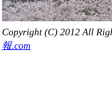
Copyright (C) 2012 All Rig
報.com