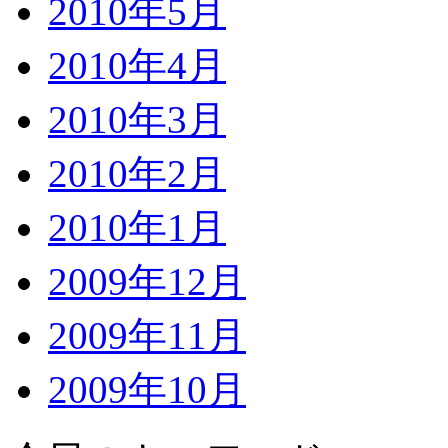
2010年5月
2010年4月
2010年3月
2010年2月
2010年1月
2009年12月
2009年11月
2009年10月