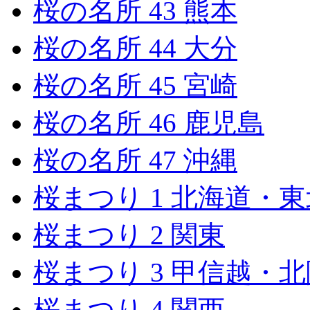
桜の名所 43 熊本
桜の名所 44 大分
桜の名所 45 宮崎
桜の名所 46 鹿児島
桜の名所 47 沖縄
桜まつり 1 北海道・東
桜まつり 2 関東
桜まつり 3 甲信越・
桜まつり 4 関西