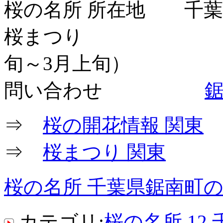
桜の名所 所在地 千葉
桜まつり 頼朝桜
旬～3月上旬）
問い合わせ
⇒
桜の開花情報 関東
⇒
桜まつり 関東
桜の名所 千葉県鋸南町
カテゴリ:
桜の名所 12 